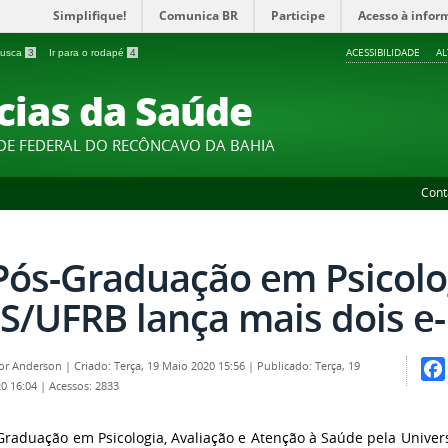
Simplifique!
Comunica BR
Participe
Acesso à infor
ACESSIBILIDADE
A
 busca
3
Ir para o rodapé
4
cias da Saúde
DE FEDERAL DO RECÔNCAVO DA BAHIA
Cont
Pós-Graduação em Psicolo
S/UFRB lança mais dois e
por
Anderson
|
Criado: Terça, 19 Maio 2020 15:56
|
Publicado: Terça, 19
0 16:04
|
Acessos: 2833
Fac
Graduação em Psicologia, Avaliação e Atenção à Saúde pela Unive