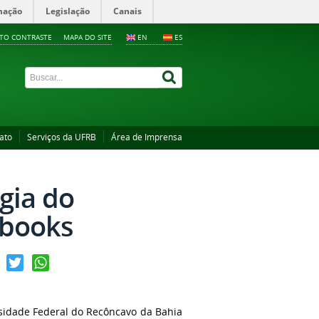
mação
Legislação
Canais
LTO CONTRASTE
MAPA DO SITE
EN
ES
ato
Serviços da UFRB
Área de Imprensa
gia do
-books
ebook
Twitter
WhatsApp
rsidade Federal do Recôncavo da Bahia