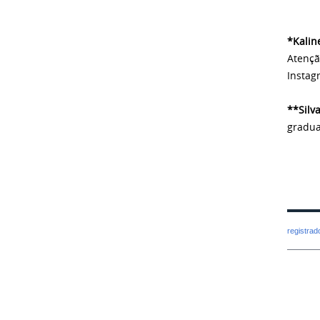
*Kalin
Atençã
Instag
**Silv
gradua
registra