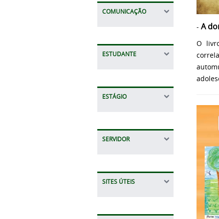
COMUNICAÇÃO
A do
-
O livr
ESTUDANTE
correl
automu
adoles
ESTÁGIO
SERVIDOR
SITES ÚTEIS