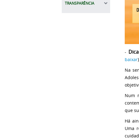
TRANSPARÊNCIA
Dica
-
baixar
)
Na sem
Adoles
objetiv
Num m
contem
que su
Há ain
Uma re
cuidad