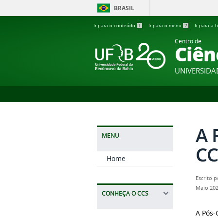
BRASIL
Ir para o conteúdo
1
Ir para o menu
2
Ir para a
Centro de
Ciên
UNIVERSIDA
A 
MENU
CC
Home
Escrito 
Maio 202
CONHEÇA O CCS
A Pós-