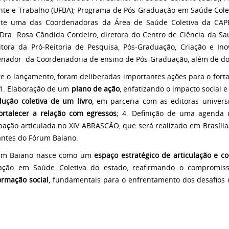
te e Trabalho (UFBA); Programa de Pós-Graduação em Saúde Coleti
te uma das Coordenadoras da Área de Saúde Coletiva da CAPES
 Dra. Rosa Cândida Cordeiro, diretora do Centro de Ciência da Sa
itora da Pró-Reitoria de Pesquisa, Pós-Graduação, Criação e Ino
nador da Coordenadoria de ensino de Pós-Graduação, além de do
e o lançamento, foram deliberadas importantes ações para o fort
1. Elaboração de um
plano de ação
, enfatizando o impacto social e
dução coletiva de um livro
, em parceria com as editoras universi
ortalecer a relação com egressos
; 4. Definição de uma agenda 
ipação articulada no XIV ABRASCÃO, que será realizado em Brasíli
antes do Fórum Baiano.
um Baiano nasce como um
espaço estratégico de articulação e 
ação em Saúde Coletiva do estado, reafirmando o compromi
ormação social
, fundamentais para o enfrentamento dos desafios