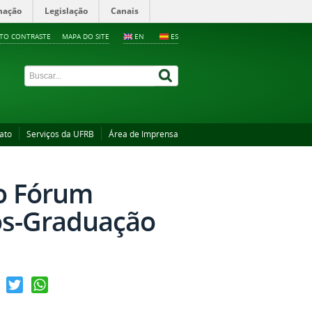
mação
Legislação
Canais
LTO CONTRASTE
MAPA DO SITE
EN
ES
ato
Serviços da UFRB
Área de Imprensa
o Fórum
ós-Graduação
ebook
Twitter
WhatsApp