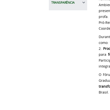
TRANSPARÊNCIA
Ambien
presen
profa.
Pró-Re
Coorde
Durant
como: 
2.
Pro
para
f
Partic
integr
O Fór
Gradu
transf
Brasil.