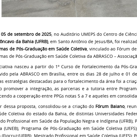
a
05 de setembro de 2025
, no Auditório UMEPS do Centro de Ciên
ôncavo da Bahia (UFRB)
, em Santo Antônio de Jesus/BA, foi realiza
mas de Pós-Graduação em Saúde Coletiva
, vinculado ao Fórum d
mas de Pós-Graduação em Saúde Coletiva da ABRASCO – Associação 
iativa nasceu a partir do 1º Curso de Fortalecimento da Pós-Gra
ido pela ABRASCO em Brasília, entre os dias 28 de julho e 01 de
s estratégias destacadas para o fortalecimento da área foi a criaç
o promover a integração, as parcerias e a tutoria entre Program
ecendo a cooperação entre PPGs notas 5 a 7 e aqueles em consolidaçã
ir dessa proposta, consolidou-se a criação do
Fórum Baiano
, reu
de Coletiva do estado da Bahia, de distintas Universidades Feder
do Profissional em Saúde da População Negra e Indígena (UFRB)
va (UNEB); Programa de Pós-Graduação em Saúde Coletiva (UEFS)
a (Fiocruz/UFRB); Mestrado Profissional em Saúde Coletiva (UEFS)