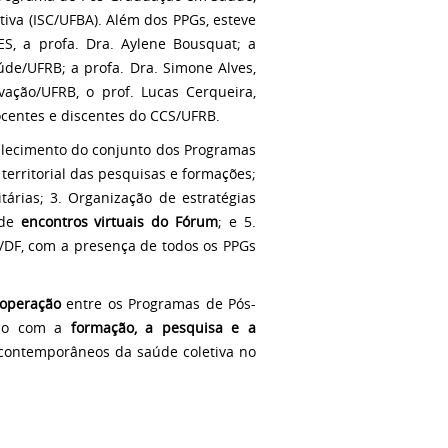
va (ISC/UFBA). Além dos PPGs, esteve
, a profa. Dra. Aylene Bousquat; a
úde/UFRB; a profa. Dra. Simone Alves,
vação/UFRB, o prof. Lucas Cerqueira,
centes e discentes do CCS/UFRB.
alecimento do conjunto dos Programas
 territorial das pesquisas e formações;
tárias; 3. Organização de estratégias
de
encontros virtuais do Fórum
; e 5.
a/DF, com a presença de todos os PPGs
cooperação
entre os Programas de Pós-
sso com a
formação, a pesquisa e a
 contemporâneos da saúde coletiva no