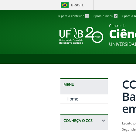
BRASIL
Ir para o conteúdo
1
Ir para o menu
2
Ir para a
Centro de
Ciên
UNIVERSIDA
CC
MENU
Ba
Home
em
CONHEÇA O CCS
Escrito 
Segunda,