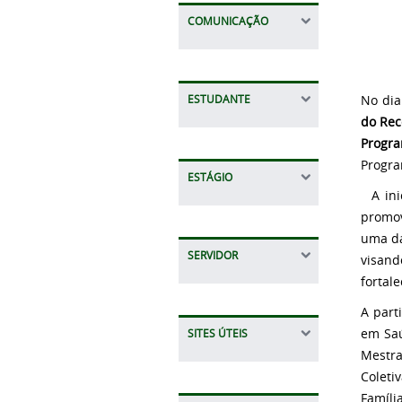
COMUNICAÇÃO
No di
ESTUDANTE
do Rec
Progra
Progra
ESTÁGIO
A inic
promov
uma da
SERVIDOR
visand
fortal
A part
em Saú
SITES ÚTEIS
Mestra
Coleti
Famíli