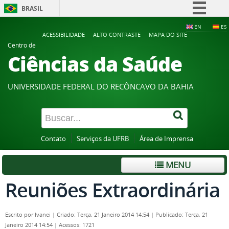
BRASIL
Simplifique!
EN
ES
ACESSIBILIDADE
ALTO CONTRASTE
MAPA DO SITE
Comunica BR
Centro de
Ciências da Saúde
Participe
Acesso à informação
UNIVERSIDADE FEDERAL DO RECÔNCAVO DA BAHIA
Legislação
Canais
Contato
Serviços da UFRB
Área de Imprensa
MENU
Reuniões Extraordinária
Escrito por
Ivanei
|
Criado: Terça, 21 Janeiro 2014 14:54
|
Publicado: Terça, 21
Janeiro 2014 14:54
|
Acessos: 1721