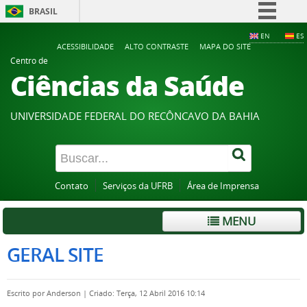
BRASIL
Simplifique!
EN
ES
ACESSIBILIDADE
ALTO CONTRASTE
MAPA DO SITE
Comunica BR
Centro de
Ciências da Saúde
Participe
Acesso à informação
UNIVERSIDADE FEDERAL DO RECÔNCAVO DA BAHIA
Legislação
Canais
Contato
Serviços da UFRB
Área de Imprensa
MENU
GERAL SITE
Escrito por
Anderson
|
Criado: Terça, 12 Abril 2016 10:14