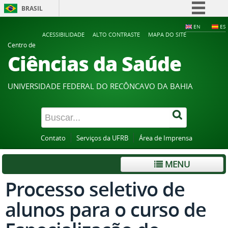
BRASIL
Simplifique!
EN
ES
ACESSIBILIDADE
ALTO CONTRASTE
MAPA DO SITE
Comunica BR
Centro de
Ciências da Saúde
Participe
Acesso à informação
UNIVERSIDADE FEDERAL DO RECÔNCAVO DA BAHIA
Legislação
Canais
Contato
Serviços da UFRB
Área de Imprensa
MENU
Processo seletivo de
alunos para o curso de