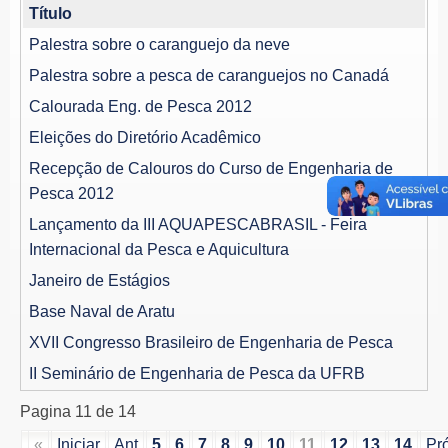
Título
Palestra sobre o caranguejo da neve
Palestra sobre a pesca de caranguejos no Canadá
Calourada Eng. de Pesca 2012
Eleições do Diretório Acadêmico
Recepção de Calouros do Curso de Engenharia de
Pesca 2012
Lançamento da III AQUAPESCABRASIL - Feira
Internacional da Pesca e Aquicultura
Janeiro de Estágios
Base Naval de Aratu
XVII Congresso Brasileiro de Engenharia de Pesca
II Seminário de Engenharia de Pesca da UFRB
Pagina 11 de 14
«
Iniciar
Ant
5
6
7
8
9
10
11
12
13
14
Pr