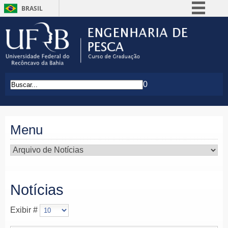
BRASIL
Simplifique!
Comunica BR
Participe
Acesso à informação
0
Legislação
Canais
Menu
Notícias
Exibir #