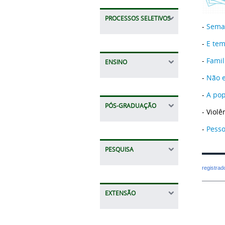
PROCESSOS SELETIVOS
-
Seman
-
E tem
-
Famil
ENSINO
-
Não e
-
A pop
PÓS-GRADUAÇÃO
- Viol
-
Pesso
PESQUISA
registra
EXTENSÃO