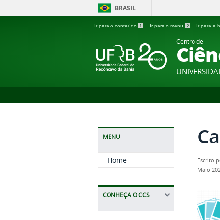
BRASIL
Ir para o conteúdo
1
Ir para o menu
2
Ir para a
Centro de
Ciên
UNIVERSIDA
Ca
MENU
Home
Escrito 
Maio 202
CONHEÇA O CCS