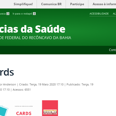
Simplifique!
Comunica BR
Participe
Acesso à infor
ACESSIBILIDADE
A
 busca
3
Ir para o rodapé
4
cias da Saúde
DE FEDERAL DO RECÔNCAVO DA BAHIA
Cont
rds
por
Anderson
|
Criado: Terça, 19 Maio 2020 17:10
|
Publicado: Terça, 19
0 17:10
|
Acessos: 6551