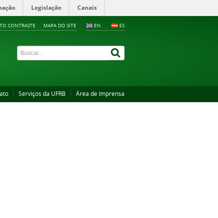
mação
Legislação
Canais
LTO CONTRASTE
MAPA DO SITE
EN
ES
ato
Serviços da UFRB
Área de Imprensa