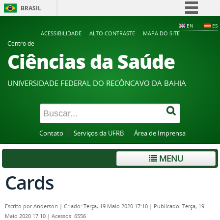
BRASIL
Simplifique!
EN
ES
ACESSIBILIDADE
ALTO CONTRASTE
MAPA DO SITE
Comunica BR
Centro de
Ciências da Saúde
Participe
Acesso à informação
UNIVERSIDADE FEDERAL DO RECÔNCAVO DA BAHIA
Legislação
Canais
Contato
Serviços da UFRB
Área de Imprensa
MENU
Cards
Escrito por
Anderson
|
Criado: Terça, 19 Maio 2020 17:10
|
Publicado: Terça, 19
Maio 2020 17:10
|
Acessos: 6556