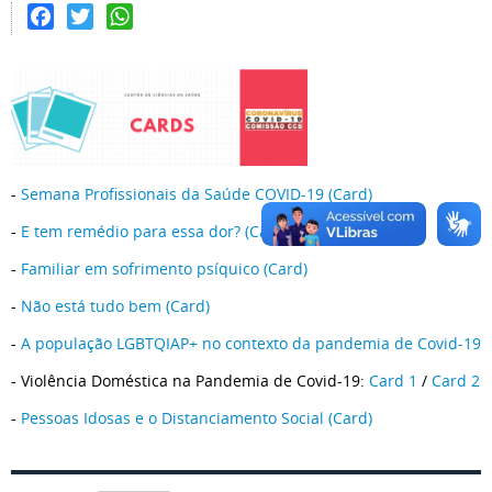
Facebook
Twitter
WhatsApp
-
Semana Profissionais da Saúde COVID-19 (Card)
-
E tem remédio para essa dor? (Card)
-
Familiar em sofrimento psíquico (Card)
-
Não está tudo bem (Card)
-
A população LGBTQIAP+ no contexto da pandemia de Covid-19
- Violência Doméstica na Pandemia de Covid-19:
Card 1
/
Card 2
-
Pessoas Idosas e o Distanciamento Social (Card)