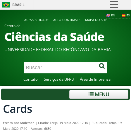
BRASIL
Simplifique!
EN
ES
ACESSIBILIDADE
ALTO CONTRASTE
MAPA DO SITE
Comunica BR
Centro de
Ciências da Saúde
Participe
Acesso à informação
UNIVERSIDADE FEDERAL DO RECÔNCAVO DA BAHIA
Legislação
Canais
Contato
Serviços da UFRB
Área de Imprensa
MENU
Cards
Escrito por
Anderson
|
Criado: Terça, 19 Maio 2020 17:10
|
Publicado: Terça, 19
Maio 2020 17:10
|
Acessos: 6650