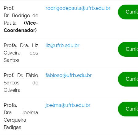
Prof.
rodrigodepaula@ufrb.edu.br
Currí
Dr. Rodrigo de
Paula
(
Vice-
Coordenador)
Profa. Dra.
Liz
liz@ufrb.edu.br
Currí
Oliveira dos
Santos
Prof. Dr.
Fábio
fabioso@ufrb.edu.br
Currí
Santos de
Oliveira
Profa.
joelma@ufrb.edu.br
Currí
Dra.
Joelma
Cerqueira
Fadigas