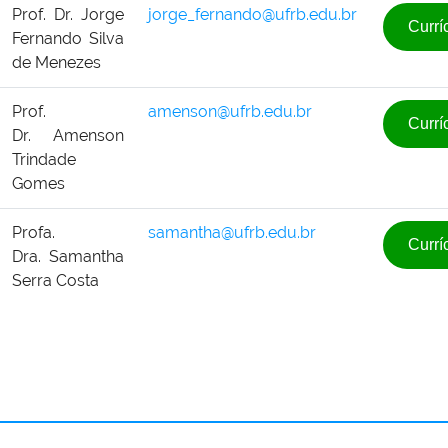
Prof. Dr.
Jorge
jorge_fernando@ufrb.edu.br
Currí
Fernando Silva
de Menezes
Prof.
amenson@ufrb.edu.br
Currí
Dr.
Amenson
Trindade
Gomes
Profa.
samantha@ufrb.edu.br
Currí
Dra.
Samantha
Serra Costa