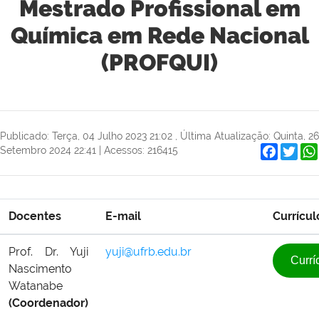
Mestrado Profissional em
Química em Rede Nacional
(PROFQUI)
Publicado: Terça, 04 Julho 2023 21:02
,
Última Atualização: Quinta, 26
Faceboo
Twit
Setembro 2024 22:41
|
Acessos: 216415
Docentes
E-mail
Currícul
Prof. Dr. Yuji
yuji@ufrb.edu.br
Currí
Nascimento
Watanabe
(Coordenador)