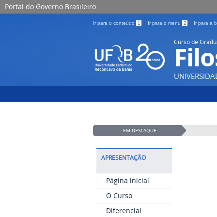
Portal do Governo Brasileiro
Ir para o conteúdo
1
Ir para o menu
2
Ir para a
Curso de Grad
Filo
UNIVERSIDA
EM DESTAQUE
APRESENTAÇÃO
Página inicial
O Curso
Diferencial