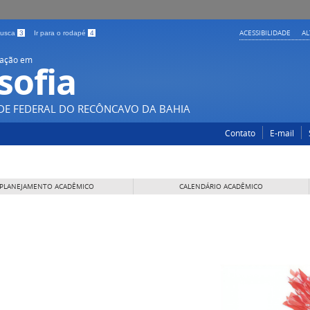
ACESSIBILIDADE
A
 busca
3
Ir para o rodapé
4
uação em
sofia
DE FEDERAL DO RECÔNCAVO DA BAHIA
Contato
E-mail
PLANEJAMENTO ACADÊMICO
CALENDÁRIO ACADÊMICO