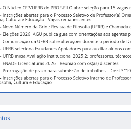
- O Núcleo CFP/UFRB do PROF-FILO abre seleção para 15 vagas n
- Inscrições abertas para o Processo Seletivo de Professor(a) Ori
fia, Cultura e Educação - Vagas remanescentes
- Novo Número da Griot: Revista de Filosofia (UFRB) e Chamada d
- Eleições 2026: AGU publica guia com orientações aos agentes p
- Comunicação da UFRB sofre alterações durante o período de De
- UFRB seleciona Estudantes Apoiadores para auxiliar alunos com
- UFRB inicia Avaliação Institucional 2025.2; professores, técnic
- ENADE Licenciaturas 2026 - Reunião com os(as) discentes
- Prorrogação de prazo para submissão de trabalhos - Dossiê "1
- Inscrições abertas para o Processo Seletivo Interno de Professo
osofia, Cultura e Educação
ntos