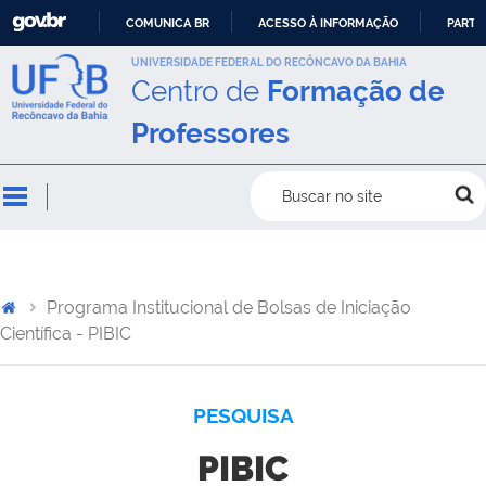
COMUNICA BR
ACESSO À INFORMAÇÃO
PARTI
IR
UNIVERSIDADE FEDERAL DO RECÔNCAVO DA BAHIA
Centro de
Formação de
PARA
O
Professores
CONTEÚDO
Buscar no site
Programa Institucional de Bolsas de Iniciação
Científica - PIBIC
PESQUISA
PIBIC