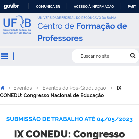
COMUNICA BR
ACESSO À INFORMAÇÃO
PARTI
IR
UNIVERSIDADE FEDERAL DO RECÔNCAVO DA BAHIA
Centro de
Formação de
PARA
O
Professores
CONTEÚDO
Buscar no site
Eventos
Eventos da Pós-Graduação
IX
CONEDU: Congresso Nacional de Educação
SUBMISSÃO DE TRABALHO ATÉ 04/05/2023
IX CONEDU: Congresso