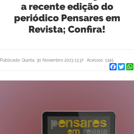
a recente edição do
periódico Pensares em
Revista; Confira!
Publicado: Quinta, 30 Novembro 2023 13:37
,
Acessos: 1345
Faceboo
Twit