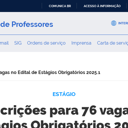
COMUNICA BR
ACESSO À INFORMAÇÃO
IR
PARA
de Professores
INTER
O
CONTEÚDO
mail
SIG
Ordens de serviço
Imprensa
Carta de servi
agas no Edital de Estágios Obrigatórios 2025.1
ESTÁGIO
crições para 76 vaga
gios Obrigatórios 2