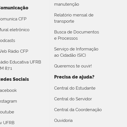
manutenção
Comunicação
Relatório mensal de
omunica CFP
transporte
ural eletrônico
Busca de Documentos
e Processos
odcasts
Serviço de Informação
eb Rádio CFP
ao Cidadão (SIC)
ádio Educativa UFRB
Queremos te ouvir!
M 87.1
Precisa de ajuda?
edes Sociais
Central do Estudante
acebook
Central do Servidor
nstagram
Central da Coordenação
outube
Ouvidoria
v UFRB