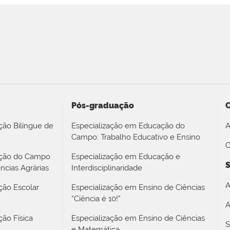
Pós-graduação
ção Bilíngue de
Especialização em Educação do
A
Campo: Trabalho Educativo e Ensino
O
ação do Campo
Especialização em Educação e
S
ncias Agrárias
Interdisciplinaridade
A
ção Escolar
Especialização em Ensino de Ciências
“Ciência é 10!”
A
ão Física
Especialização em Ensino de Ciências
S
e Matemática