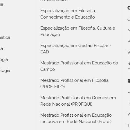
ia
Especialização em Filosofia,
Conhecimento e Educação
C
Especialização em Filosofia, Cultura e
M
Educação
ática
P
Especialização em Gestão Escolar -
ca
EAD
W
ogia
Mestrado Profissional em Educação do
R
Campo
F
logia
Mestrado Profissional em Filosofia
R
(PROF-FILO)
F
Mestrado Profissional em Química em
I
Rede Nacional (PROFQUI)
Y
Mestrado Profissional em Educação
Inclusiva em Rede Nacional (Profei)
T