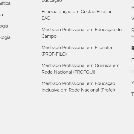
Educação
ática
P
Especialização em Gestão Escolar -
ca
EAD
W
ogia
Mestrado Profissional em Educação do
R
Campo
F
logia
Mestrado Profissional em Filosofia
R
(PROF-FILO)
F
Mestrado Profissional em Química em
I
Rede Nacional (PROFQUI)
Y
Mestrado Profissional em Educação
Inclusiva em Rede Nacional (Profei)
T