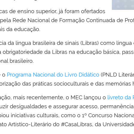
cas de ensino superior, já foram ofertados
 pela Rede Nacional de Formação Continuada de Prof
ais da educação.
a da língua brasileira de sinais (Libras) como língu
a obrigatoriedade da Libras na educação básica, pas
al brasileiro.
é o
Programa Nacional do Livro Didático
(PNLD Literá
lorização das práticas socioculturais e das memórias
ação, mais recentemente, o MEC lançou o
livreto da
duzir desigualdades e assegurar acesso, permanênci
ou iniciativas culturais, como o 1º Concurso Naciona
to Artístico-Literário do #CasaLibras, da Universida