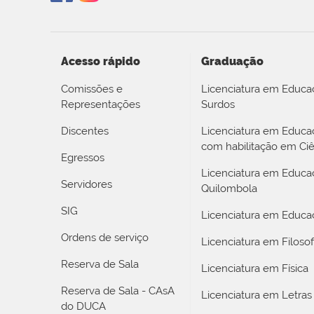
Acesso rápido
Graduação
Comissões e
Licenciatura em Educa
Representações
Surdos
Discentes
Licenciatura em Educ
com habilitação em Ciê
Egressos
Licenciatura em Educa
Servidores
Quilombola
SIG
Licenciatura em Educaç
Ordens de serviço
Licenciatura em Filosof
Reserva de Sala
Licenciatura em Física
Reserva de Sala - CAsA
Licenciatura em Letras
do DUCA