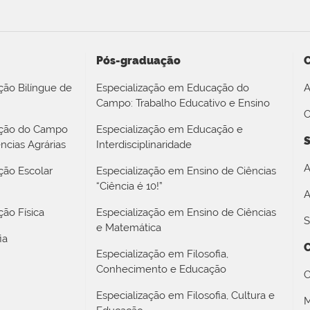
Pós-graduação
ção Bilíngue de
Especialização em Educação do
A
Campo: Trabalho Educativo e Ensino
O
ação do Campo
Especialização em Educação e
S
ncias Agrárias
Interdisciplinaridade
A
ção Escolar
Especialização em Ensino de Ciências
“Ciência é 10!”
A
ão Física
Especialização em Ensino de Ciências
S
e Matemática
ia
Especialização em Filosofia,
Conhecimento e Educação
C
Especialização em Filosofia, Cultura e
M