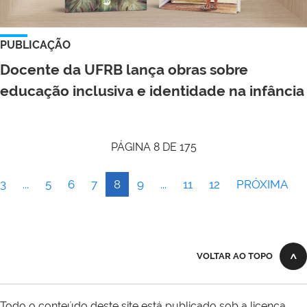
PUBLICAÇÃO
Docente da UFRB lança obras sobre
educação inclusiva e identidade na infância
PÁGINA 8 DE 175
3
...
5
6
7
8
9
...
11
12
PRÓXIMA
VOLTAR AO TOPO
Todo o conteúdo deste site está publicado sob a licença