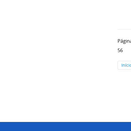
Págin
56
Iníci