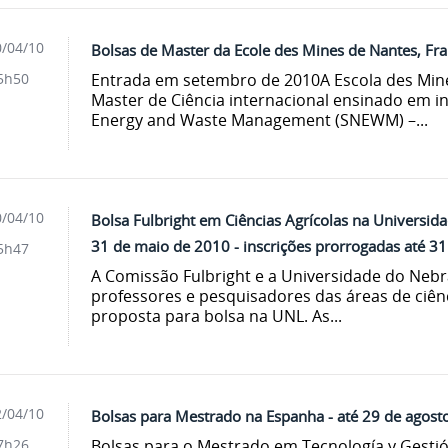
/04/10
Bolsas de Master da Ecole des Mines de Nantes, Fr
Entrada em setembro de 2010A Escola des Min
5h50
Master de Ciência internacional ensinado em in
Energy and Waste Management (SNEWM) –...
/04/10
Bolsa Fulbright em Ciências Agrícolas na Universida
31 de maio de 2010 - inscrições prorrogadas até 3
5h47
A Comissão Fulbright e a Universidade do Neb
professores e pesquisadores das áreas de ciên
proposta para bolsa na UNL. As...
/04/10
Bolsas para Mestrado na Espanha - até 29 de agost
Bolsas para o Mestrado em Tecnología y Gestió
7h26