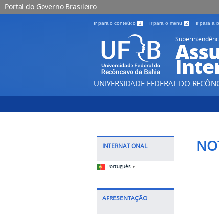
Portal do Governo Brasileiro
Ir para o conteúdo
1
Ir para o menu
2
Ir para a
Superintendênc
Assu
Inte
UNIVERSIDADE FEDERAL DO RECÔN
NOT
INTERNATIONAL
Português
▼
APRESENTAÇÃO