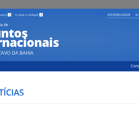
ACESSIBILIDADE
A
 busca
3
Ir para o rodapé
4
ia de
ntos
rnacionais
CAVO DA BAHIA
Cont
ÍCIAS