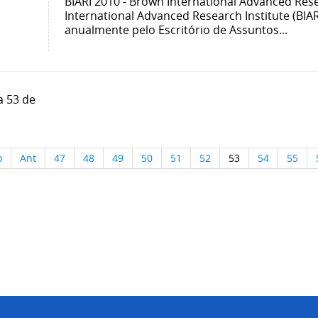
BIARI 2010 - Brown International Advanced Res
International Advanced Research Institute (BIA
anualmente pelo Escritório de Assuntos...
a 53 de
o
Ant
47
48
49
50
51
52
53
54
55