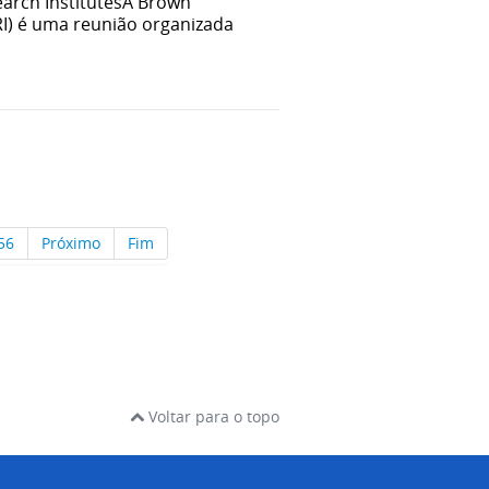
earch InstitutesA Brown
RI) é uma reunião organizada
56
Próximo
Fim
Voltar para o topo