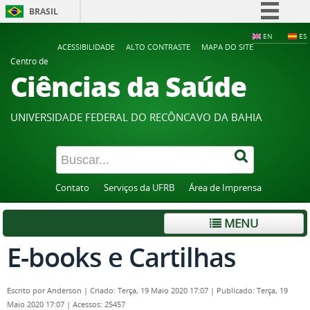
BRASIL
Simplifique!
EN
ES
ACESSIBILIDADE
ALTO CONTRASTE
MAPA DO SITE
Comunica BR
Centro de
Ciências da Saúde
Participe
Acesso à informação
UNIVERSIDADE FEDERAL DO RECÔNCAVO DA BAHIA
Legislação
Canais
Contato
Serviços da UFRB
Área de Imprensa
MENU
E-books e Cartilhas
Escrito por
Anderson
|
Criado: Terça, 19 Maio 2020 17:07
|
Publicado: Terça, 19
Maio 2020 17:07
|
Acessos: 25457