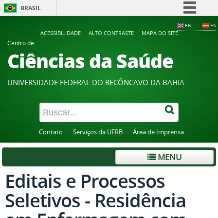
BRASIL
Simplifique!
EN
ES
ACESSIBILIDADE
ALTO CONTRASTE
MAPA DO SITE
Comunica BR
Centro de
Ciências da Saúde
Participe
Acesso à informação
UNIVERSIDADE FEDERAL DO RECÔNCAVO DA BAHIA
Legislação
Canais
Contato
Serviços da UFRB
Área de Imprensa
MENU
Editais e Processos
Seletivos - Residência